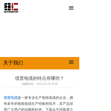
首页
关于我们
끀
关于我们
新闻资讯
产品展示
合作伙伴
服务中心
成功案例
特*卖*惠
技术文档
联系我们
授权证书
关于我们
끀
缆普电缆的特点有哪些？
创建时间：
2023-05-26
10:39
缆普电缆
是一家专业生产电线电缆的企业，拥
有多年的电线电缆生产经验和技术，其产品深
受广大用户的信赖和好评。下面从不同角度介